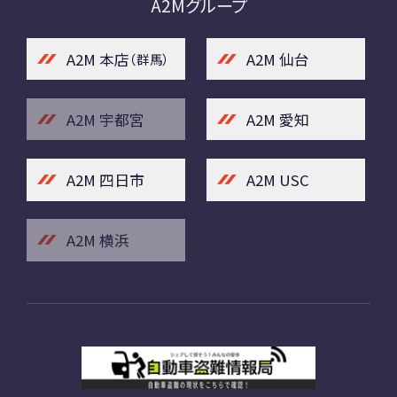
A2Mグループ
A2M 本店
A2M 仙台
（群馬）
A2M 宇都宮
A2M 愛知
A2M 四日市
A2M USC
A2M 横浜