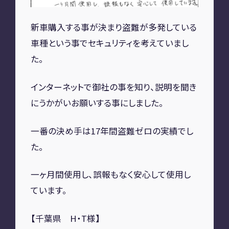
A2M 四日市
新車購入する事が決まり盗難が多発している
A2M USC
アップデート
サポートセンター
車種という事でセキュリティを考えていまし
た。
A2M 横浜
インターネットで御社の事を知り、説明を聞き
にうかがいお願いする事にしました。
CONTACT
お問い合わせ
一番の決め手は17年間盗難ゼロの実績でし
た。
RECRUIT
一ヶ月間使用し、誤報もなく安心して使用し
ています。
リクルート
専用サイト
【千葉県 H・T様】