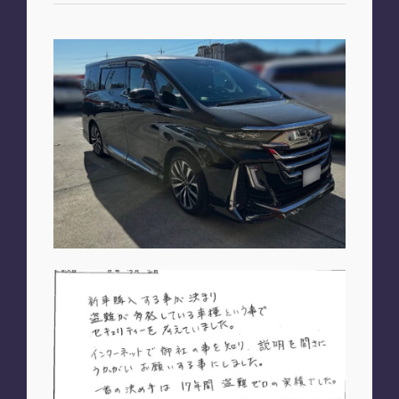
お知らせ
PLAN
車種別プラン
SHOP
A2M 本店
A2M 仙台
A2M 宇都宮
A2M 愛知