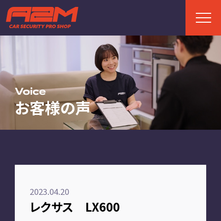
TOP
トップページ
Voice
お客様の声
ABOUT
A2Mについて
選ばれる理由
施工までの流れ
2023.04.20
FAQ
レクサス LX600
お客様の声