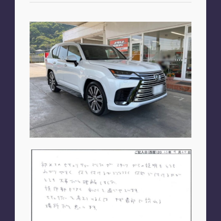
お知らせ
PLAN
車種別プラン
SHOP
A2M 本店
A2M 仙台
A2M 宇都宮
A2M 愛知