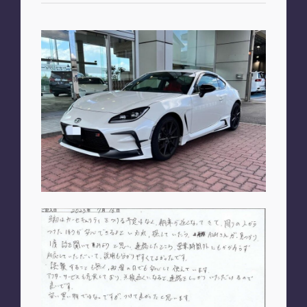
お知らせ
PLAN
車種別プラン
SHOP
A2M 本店
A2M 仙台
A2M 宇都宮
A2M 愛知