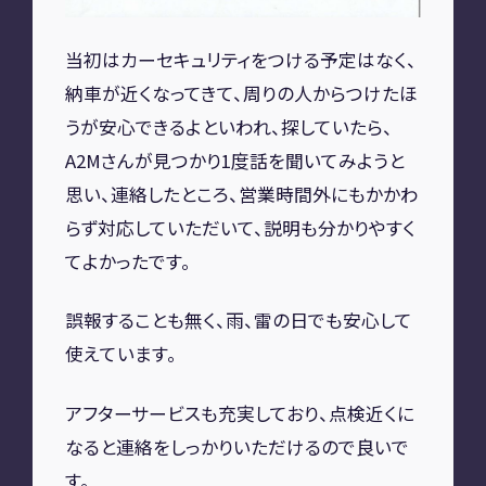
A2M 四日市
当初はカーセキュリティをつける予定はなく、
A2M USC
アップデート
サポートセンター
納車が近くなってきて、周りの人からつけたほ
うが安心できるよといわれ、探していたら、
A2M 横浜
A2Mさんが見つかり1度話を聞いてみようと
思い、連絡したところ、営業時間外にもかかわ
CONTACT
らず対応していただいて、説明も分かりやすく
てよかったです。
お問い合わせ
誤報することも無く、雨、雷の日でも安心して
使えています。
RECRUIT
アフターサービスも充実しており、点検近くに
リクルート
専用サイト
なると連絡をしっかりいただけるので良いで
す。