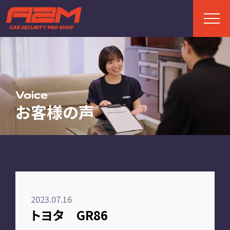
TOP
トップページ
Voice
お客様の声
ABOUT
A2Mについて
選ばれる理由
施工までの流れ
2023.07.16
FAQ
トヨタ GR86
お客様の声