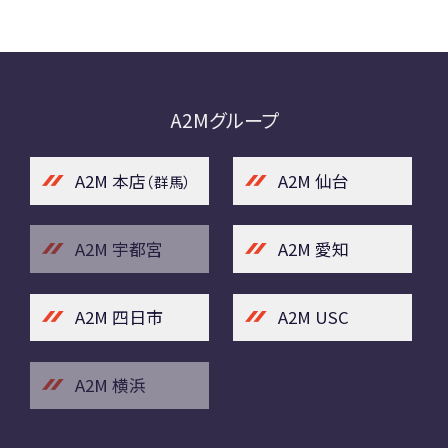
A2Mグループ
A2M 本店
A2M 仙台
（群馬）
A2M 宇都宮
A2M 愛知
A2M 四日市
A2M USC
A2M 横浜