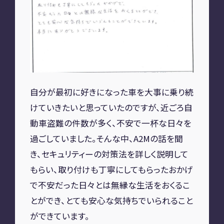
A2M 四日市
A2M USC
アップデート
サポートセンター
A2M 横浜
自分が最初に好きになった車を大事に乗り続
CONTACT
けていきたいと思っていたのですが、近ごろ自
動車盗難の件数が多く、不安で一杯な日々を
お問い合わせ
過ごしていました。そんな中、A2Mの話を聞
き、セキュリティーの対策法を詳しく説明して
RECRUIT
もらい、取り付けも丁寧にしてもらったおかげ
で不安だった日々とは無縁な生活をおくるこ
リクルート
専用サイト
とができ、とても安心な気持ちでいられること
ができています。