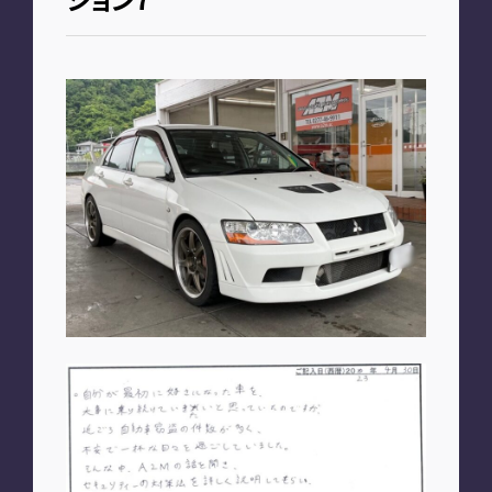
お知らせ
PLAN
車種別プラン
SHOP
A2M 本店
A2M 仙台
A2M 宇都宮
A2M 愛知