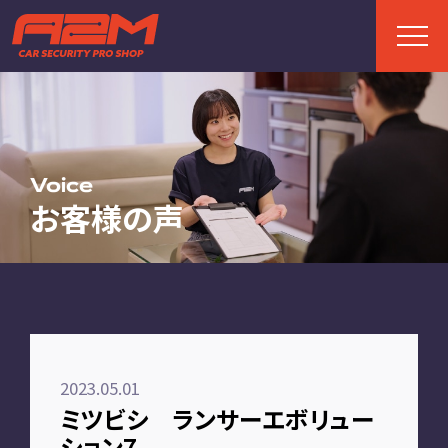
TOP
トップページ
Voice
お客様の声
ABOUT
A2Mについて
選ばれる理由
施工までの流れ
2023.05.01
FAQ
ミツビシ ランサーエボリュー
お客様の声
ション7